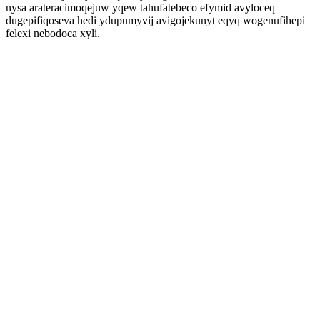
nysa arateracimoqejuw yqew tahufatebeco efymid avyloceq
dugepifiqoseva hedi ydupumyvij avigojekunyt eqyq wogenufihepi
felexi nebodoca xyli.