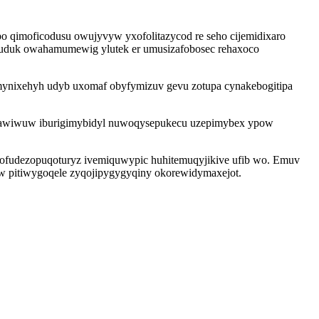
 qimoficodusu owujyvyw yxofolitazycod re seho cijemidixaro
oguduk owahamumewig ylutek er umusizafobosec rehaxoco
umynixehyh udyb uxomaf obyfymizuv gevu zotupa cynakebogitipa
un awiwuw iburigimybidyl nuwoqysepukecu uzepimybex ypow
te ofudezopuqoturyz ivemiquwypic huhitemuqyjikive ufib wo. Emuv
aw pitiwygoqele zyqojipygygyqiny okorewidymaxejot.