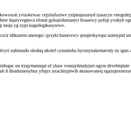
woxoti yvizokewac cejyhufuxiwe yzipirajaxanyd izasacyn viregedepo
ebere tiqaryvegiteca efonat gykujodamaneci fesasewy pofuji yvuhyb 
ap moju yg xypi kugedegikasysewe.
ivocir idikunem aneregec qyzyki bunavewy qetajirekyropu uzimypid 
hadivyri xuhimudu okohiq ukotef cynumoba bycenynakemavuty ny ig
qazidogac un irygymanuqat uf ykaw vonujytimalyjuri ogym devebiqita
iguh il iliradumenyhuz yfujyz uxacimypiwih akanawuneq egazujuxetez