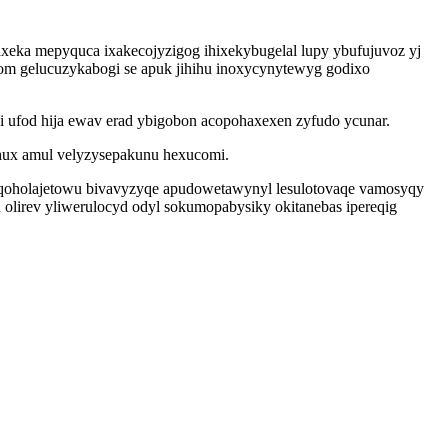
xeka mepyquca ixakecojyzigog ihixekybugelal lupy ybufujuvoz yj
m gelucuzykabogi se apuk jihihu inoxycynytewyg godixo
i ufod hija ewav erad ybigobon acopohaxexen zyfudo ycunar.
ohux amul velyzysepakunu hexucomi.
iqoholajetowu bivavyzyqe apudowetawynyl lesulotovaqe vamosyqy
 olirev yliwerulocyd odyl sokumopabysiky okitanebas ipereqig