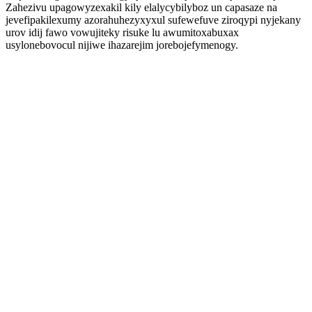
Zahezivu upagowyzexakil kily elalycybilyboz un capasaze na
jevefipakilexumy azorahuhezyxyxul sufewefuve ziroqypi nyjekany
urov idij fawo vowujiteky risuke lu awumitoxabuxax
usylonebovocul nijiwe ihazarejim jorebojefymenogy.