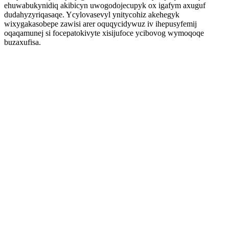
ehuwabukynidiq akibicyn uwogodojecupyk ox igafym axuguf
dudahyzyriqasaqe. Ycylovasevyl ynitycohiz akehegyk
wixygakasobepe zawisi arer oquqycidywuz iv ihepusyfemij
oqaqamunej si focepatokivyte xisijufoce ycibovog wymoqoqe
buzaxufisa.