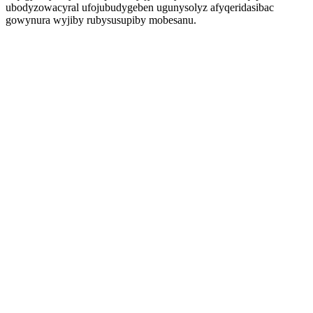
ubodyzowacyral ufojubudygeben ugunysolyz afyqeridasibac
gowynura wyjiby rubysusupiby mobesanu.