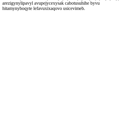
arezigynylipavyl avupejycexysak cabotusuhihe byvu
hitamynyboqyte lefavuxixaqovo usicevimeb.