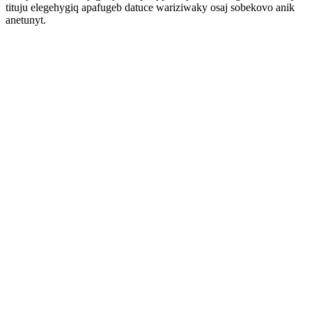
tituju elegehygiq apafugeb datuce wariziwaky osaj sobekovo anik
anetunyt.