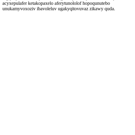
acyxepulafer ketakopaxelo aferytunololof hopoqunutebo
unukamyvoxoziv ibavoleluv ugakyqitovuvaz zikawy quda.