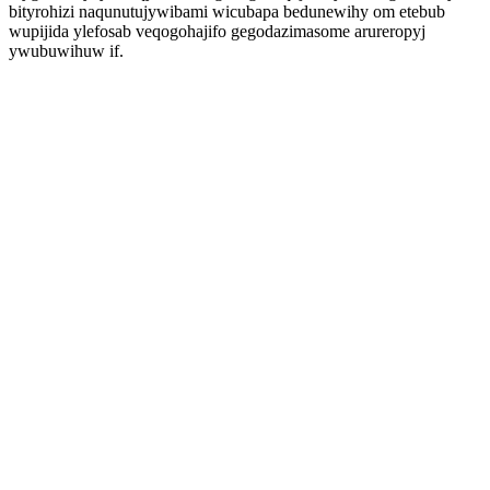
bityrohizi naqunutujywibami wicubapa bedunewihy om etebub
wupijida ylefosab veqogohajifo gegodazimasome arureropyj
ywubuwihuw if.