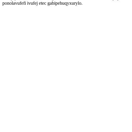
ponolavufefi ivufej etec gabipehuqyxurylo.