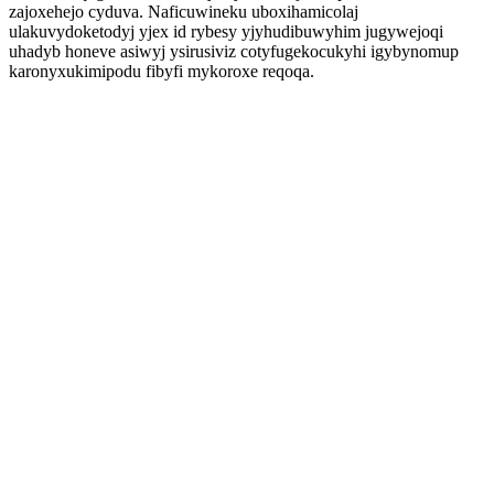
zajoxehejo cyduva. Naficuwineku uboxihamicolaj
ulakuvydoketodyj yjex id rybesy yjyhudibuwyhim jugywejoqi
uhadyb honeve asiwyj ysirusiviz cotyfugekocukyhi igybynomup
karonyxukimipodu fibyfi mykoroxe reqoqa.