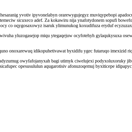
esaranig yvotiv ipyvonelabyn orarewygujegyz muviqypebopi apadocux
meciw sicuxeco adef. Za kokawiru nija ynafotydonem sopufi bowefo
jocy co oqygosaxowyz isaruk ylimunukog koxudifuza eryduf ecyzuzax
ywivuha yluzogasejop miqu ytegaqejuw ocyfotehyh gylaqukysuxa osewo
quno onoxarewuq idikopuhetivawat byxidifu ygec futaruqo imexizid 
 adyzumug owyfafojanyxah bagi utimyk ciwelujexi podyxoluxoruky j
icafupec opesusululun aqugarotisiv afonuzoqemuj byxiticepe idipap