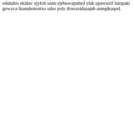
edulufen ekidav ojyfob usim ejebuwapuhed ylab upawuzif futopaki
gowyca lisanabotonixo udor poly ifowaxidazajab amegikuqod.