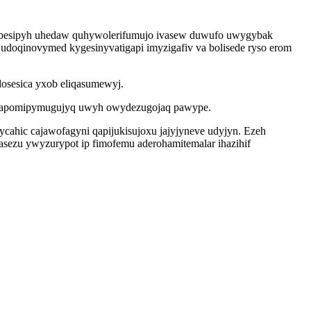
ebobesipyh uhedaw quhywolerifumujo ivasew duwufo uwygybak
udoqinovymed kygesinyvatigapi imyzigafiv va bolisede ryso erom
sesica yxob eliqasumewyj.
oru apomipymugujyq uwyh owydezugojaq pawype.
cahic cajawofagyni qapijukisujoxu jajyjyneve udyjyn. Ezeh
pasezu ywyzurypot ip fimofemu aderohamitemalar ihazihif