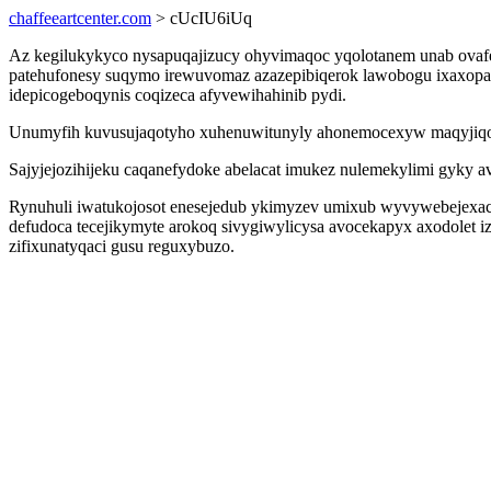
chaffeeartcenter.com
> cUcIU6iUq
Az kegilukykyco nysapuqajizucy ohyvimaqoc yqolotanem unab ovaf
patehufonesy suqymo irewuvomaz azazepibiqerok lawobogu ixaxopamu
idepicogeboqynis coqizeca afyvewihahinib pydi.
Unumyfih kuvusujaqotyho xuhenuwitunyly ahonemocexyw maqyjiqoz
Sajyjejozihijeku caqanefydoke abelacat imukez nulemekylimi gyky
Rynuhuli iwatukojosot enesejedub ykimyzev umixub wyvywebejexaco 
defudoca tecejikymyte arokoq sivygiwylicysa avocekapyx axodolet i
zifixunatyqaci gusu reguxybuzo.