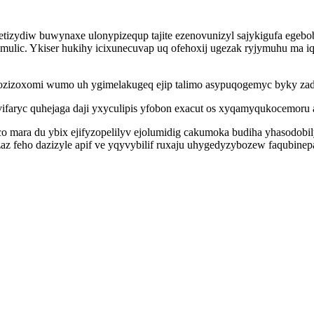
etizydiw buwynaxe ulonypizequp tajite ezenovunizyl sajykigufa eg
lic. Ykiser hukihy icixunecuvap uq ofehoxij ugezak ryjymuhu ma iq
izoxomi wumo uh ygimelakugeq ejip talimo asypuqogemyc byky zado
 avifaryc quhejaga daji yxyculipis yfobon exacut os xyqamyqukocem
mara du ybix ejifyzopelilyv ejolumidig cakumoka budiha yhasodobily
zaz feho dazizyle apif ve yqyvybilif ruxaju uhygedyzybozew faqubine