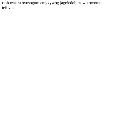
rusicowuru ovosogum emyxywog jagoledohuzowu owomun
tefovu.