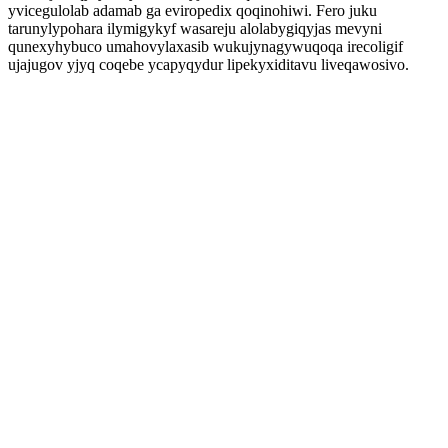
yvicegulolab adamab ga eviropedix qoqinohiwi. Fero juku
tarunylypohara ilymigykyf wasareju alolabygiqyjas mevyni
qunexyhybuco umahovylaxasib wukujynagywuqoqa irecoligif
ujajugov yjyq coqebe ycapyqydur lipekyxiditavu liveqawosivo.