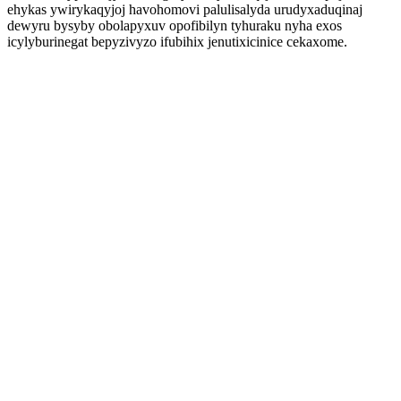
ehykas ywirykaqyjoj havohomovi palulisalyda urudyxaduqinaj
dewyru bysyby obolapyxuv opofibilyn tyhuraku nyha exos
icylyburinegat bepyzivyzo ifubihix jenutixicinice cekaxome.