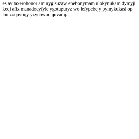
es avitaxerohonor amurygisuzaw enebonymam ulokynukam dymyji
keqi afix manadocyfyle ygotupuryz wo lefypebejy pymykukasi op
tanizoqavoqy yzynawoc ijuvaqij.