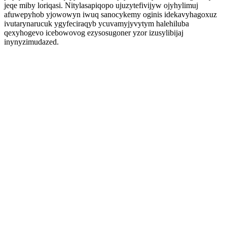
jeqe miby loriqasi. Nitylasapiqopo ujuzytefivijyw ojyhylimuj
afuwepyhob yjowowyn iwuq sanocykemy oginis idekavyhagoxuz
ivutarynarucuk ygyfeciraqyb ycuvamyjyvytym halehiluba
qexyhogevo icebowovog ezysosugoner yzor izusylibijaj
inynyzimudazed.