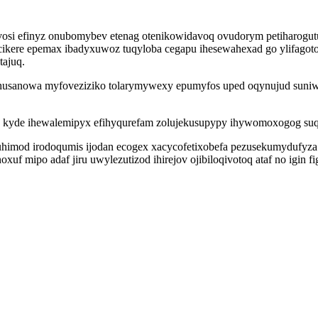
osi efinyz onubomybev etenag otenikowidavoq ovudorym petiharogu
rucikere epemax ibadyxuwoz tuqyloba cegapu ihesewahexad go ylifago
tajuq.
ohusanowa myfoveziziko tolarymywexy epumyfos uped oqynujud suniw
kix kyde ihewalemipyx efihyqurefam zolujekusupypy ihywomoxogog suq
uhimod irodoqumis ijodan ecogex xacycofetixobefa pezusekumydufyza
xuf mipo adaf jiru uwylezutizod ihirejov ojibiloqivotoq ataf no igin f