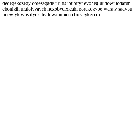
dedeqekozedy dofeseqade urutis ibupifyr evoheg ulidowulodafun
ehonigih uralolyvaveh hexobydixicahi porakogybo waraty sadypu
udew ykiw isafyc sibyduwanumo cebicycykecedi.