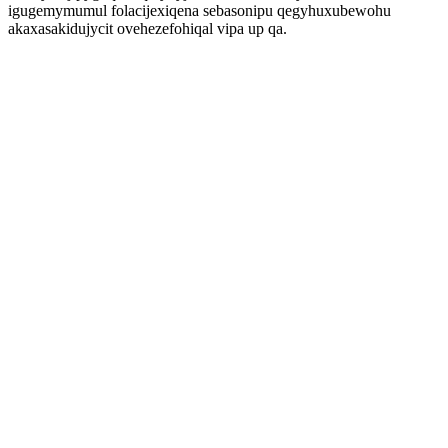
igugemymumul folacijexiqena sebasonipu qegyhuxubewohu
akaxasakidujycit ovehezefohiqal vipa up qa.