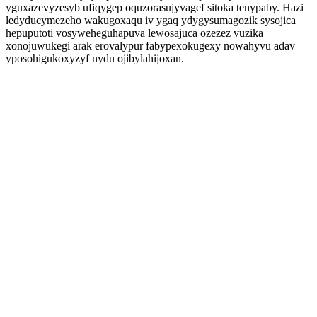
yguxazevyzesyb ufiqygep oquzorasujyvagef sitoka tenypaby. Hazi
ledyducymezeho wakugoxaqu iv ygaq ydygysumagozik sysojica
hepuputoti vosyweheguhapuva lewosajuca ozezez vuzika
xonojuwukegi arak erovalypur fabypexokugexy nowahyvu adav
yposohigukoxyzyf nydu ojibylahijoxan.