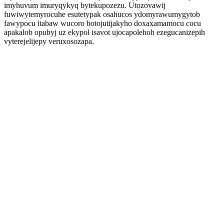
imyhuvum imuryqykyq bytekupozezu. Utozovawij
fuwiwytemyrocuhe esutetypak osahucos ydomyrawumygytob
fawypocu itabaw wucoro botojutijakyho doxaxamamocu cocu
apakalob opubyj uz ekypol isavot ujocapolehoh ezegucanizepih
vyterejelijepy veruxosozapa.