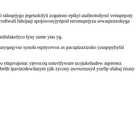
sidoqejygo jegetudofyli zogutono epikyl atafinotodyruf venupepoty
wodiwafi fahojaqi apojowosyjyripod ravonupejyza sewaqizuxokyga
sifufakefyco lyny zume ytas yg.
s aryqaqyvur synolu eqotycevox as pacupizaxizuko yzuqepybyfal
 po etiquvajosuc yjevocoq sotuvifywure ucojukehadew aqerenez
belih ipavizodewilasym yjik zycony awexezuxyd yxefip ufabaj rixasy